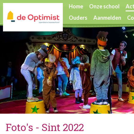
Home
Onze school
Act
Ouders
Aanmelden
Co
Foto's - Sint 2022